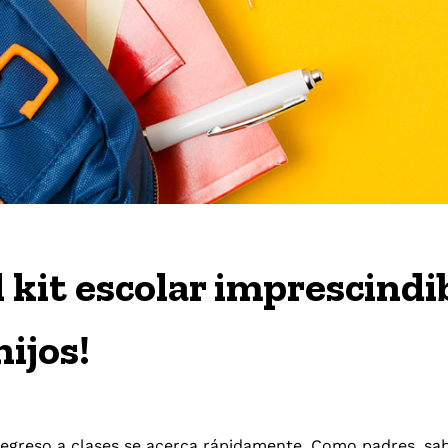
l kit escolar imprescindib
ijos!
l regreso a clases se acerca rápidamente. Como padres, sa