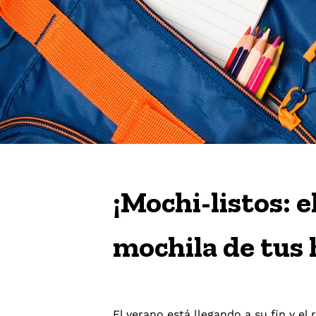
¡Mochi-listos: e
mochila de tus h
El verano está llegando a su fin y e