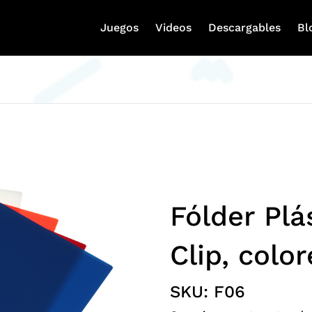
Juegos
Videos
Descargables
Bl
Fólder Plá
Clip, color
SKU:
F06