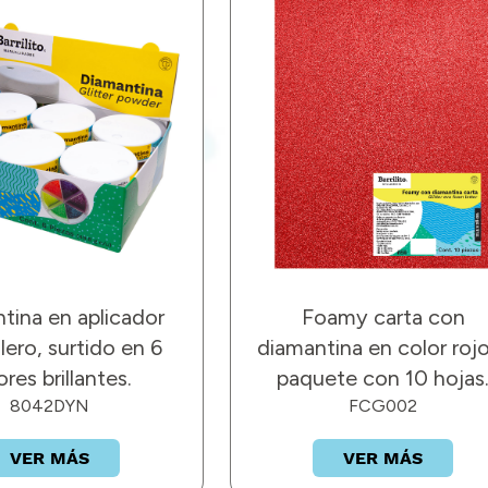
tina en aplicador
Foamy carta con
lero, surtido en 6
diamantina en color rojo
ores brillantes.
paquete con 10 hojas
8042DYN
FCG002
VER MÁS
VER MÁS