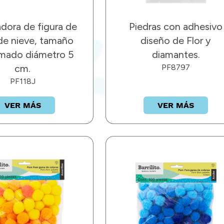
adora de figura de
Piedras con adhesivo
de nieve, tamaño
diseño de Flor y
imado diámetro 5
diamantes.
cm.
PF8797
PF118J
VER MÁS
VER MÁS