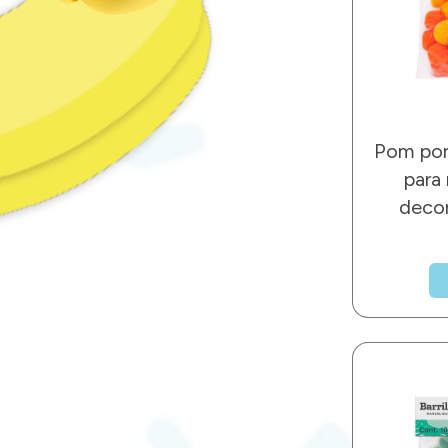
Pom pom
para
decor