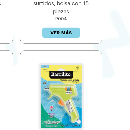
s
surtidos, bolsa con 15
piezas
P004
VER MÁS