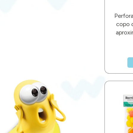
Perfor
copo 
aprox