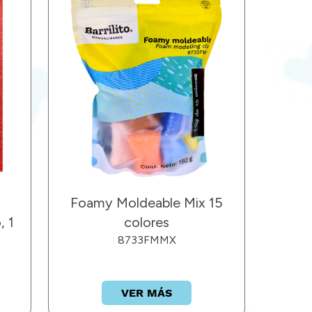
Foamy Moldeable Mix 15
, 1
colores
.
8733FMMX
VER MÁS